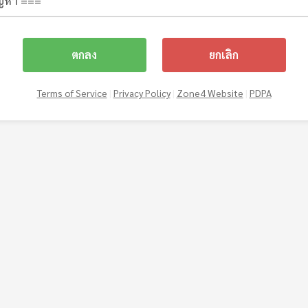
ตกลง
ยกเลิก
Terms of Service
|
Privacy Policy
|
Zone4 Website
|
PDPA