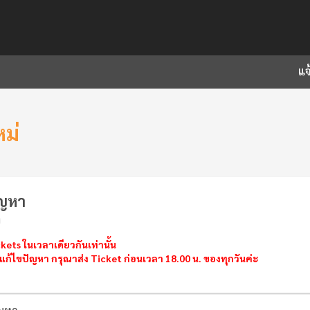
แจ
หม่
ัญหา
า
kets ในเวลาเดียวกันเท่านั้น
ก้ไขปัญหา กรุณาส่ง Ticket ก่อนเวลา 18.00 น. ของทุกวันค่ะ